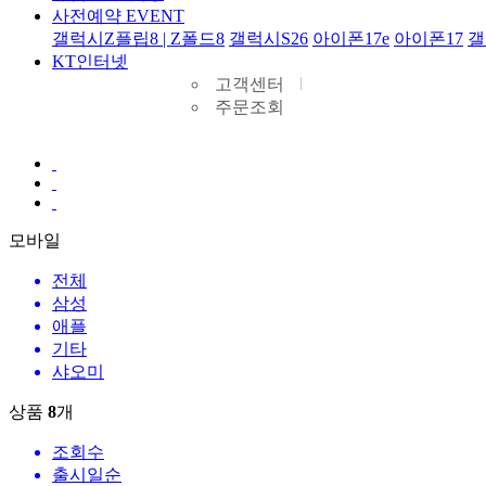
사전예약 EVENT
갤럭시Z플립8 | Z폴드8
갤럭시S26
아이폰17e
아이폰17
갤
KT인터넷
고객센터
주문조회
모바일
전체
삼성
애플
기타
샤오미
상품
8
개
조회수
출시일순