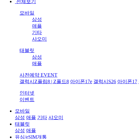
전체보기
모바일
삼성
애플
기타
샤오미
태블릿
삼성
애플
사전예약 EVENT
갤럭시Z플립8 | Z폴드8
아이폰17e
갤럭시S26
아이폰17
인터넷
이벤트
모바일
삼성
애플
기타
샤오미
태블릿
삼성
애플
유심/eSIM개통