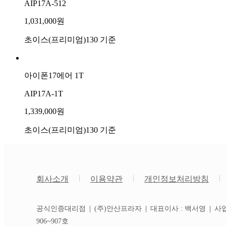
AIP17A-512
1,031,000원
초이스(프리미엄)130 기준
아이폰17에어 1T
AIP17A-1T
1,339,000원
초이스(프리미엄)130 기준
|
|
|
회사소개
이용약관
개인정보처리방침
공식인증대리점
|
(주)안산프라자
|
대표이사 : 백서영
|
사업자
906~907호