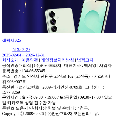
갤럭시S25
예약 기간
2025-02-04 ~ 2026-12-31
회사소개
|
이용약관
|
개인정보처리방침
|
법적고지
공식인증대리점
|
(주)안산프라자
|
대표이사 : 백서영
|
사업자
등록번호 : 134-86-55345
주소 : 경기도 안산시 단원구 고잔로 102 (고잔동)대지스타타
워 906~907호
통신판매업신고번호 : 2009-경기안산-0709호
|
고객센터 :
1577-3269
운영시간 : 월~금 09:30 ~ 19:00 / 토(공휴일) 09:30~17:00 / 일요
일 카카오톡 상담 접수만 가능
콘텐츠 도용시 민/형사상 처벌 및 손해배상 청구.
Copyright ⓒ 2009~2026 (주)안산프라자 모든권리보유.