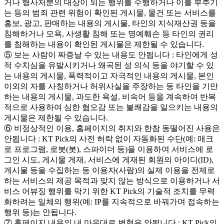
거나 형사처분의 대상이 되는 행위를 수행하거나 이를 부추기
는 등의 범죄 관련 위험이 확인된 게시물, 물건 또는 서비스를
홍보, 광고, 판매하는 내용의 게시물, 타인의 지식재산권 등을
침해하거나 모욕, 사생활 침해 또는 명예훼손 등 타인의 권리
를 침해하는 내용이 확인된 게시물은 제한될 수 있습니다.
⑤ 보는 사람이 짜증날 수 있는 내용도 안됩니다 : 타인에게 성
적 수치심을 유발시키거나 왜곡된 성 의식 등을 야기할 수 있
는 내용의 게시물, 폭력적이고 자극적인 내용의 게시물, 본인
이외의 자를 사칭하거나 허위사실을 주장하는 등 타인을 기만
하는 내용의 게시물, 과도한 욕설, 비속어 등을 계속하여 반복
적으로 사용하여 심한 혐오감 또는 불쾌감을 일으키는 내용의
게시물은 제한될 수 있습니다.
⑥ 비정상적인 이용, 홈페이지의 취지와 한참 동떨어진 사용은
안됩니다 : KT Pick의 사전 허락 없이 자동화된 수단(예: 매크
로 프로그램, 로봇(봇), 스파이더 등)을 이용하여 서비스에 로
그인 시도, 게시물 게재, 서비스에 게재된 회원의 아이디(ID),
게시물 등을 수집하는 등 이용자(사람)의 실제 이용을 전제로
하는 서비스의 제공 목적과 맞지 않는 방식으로 이용하거나 서
비스 어뷰징 행위를 막기 위한 KT Pick의 기술적 조치를 무력
화하려는 일체의 행위(예: IP를 지속적으로 바꿔가며 접속하는
행위 등)는 안됩니다.
⑦ 홈페이지 내용의 내 마음대로 변형은 안됩니다 : KT Pick의