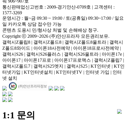
워 906~907호
통신판매업신고번호 : 2009-경기안산-0709호
|
고객센터 :
1577-3269
운영시간 : 월~금 09:30 ~ 19:00 / 토(공휴일) 09:30~17:00 / 일요
일 카카오톡 상담 접수만 가능
콘텐츠 도용시 민/형사상 처벌 및 손해배상 청구.
Copyright ⓒ 2009~2026 (주)안산프라자 모든권리보유.
갤럭시Z플립8 | 갤럭시Z폴드8 | 갤럭시Z폴드8울트라 | 갤럭시
Z폴드8와이드 | 아이폰18사전예약 | 아이폰18프로사전예약 |
갤럭시S26 | 갤럭시S26플러스 | 갤럭시S26울트라 | 아이폰17e |
아이폰17 | 아이폰17프로 | 아이폰17프로맥스 | 갤럭시Z플립7 |
갤럭시Z폴드7 | 갤럭시S25엣지 | 갤럭시S25 | KT인터넷 | KT인
터넷가입 | KT인터넷설치 | KT인터넷TV | 인터넷 가입 | 인터
넷 설치
1:1 문의